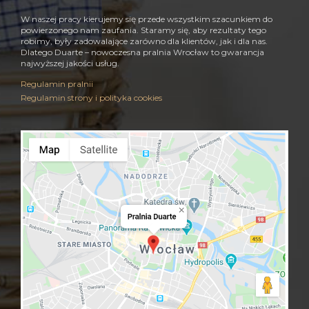
W naszej pracy kierujemy się przede wszystkim szacunkiem do
powierzonego nam zaufania. Staramy się, aby rezultaty tego
robimy, były zadowalające zarówno dla klientów, jak i dla nas.
Dlatego Duarte – nowoczesna pralnia Wrocław to gwarancja
najwyższej jakości usług.
Regulamin pralnii
Regulamin strony i polityka cookies