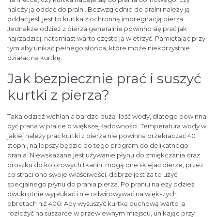
należy ją oddać do pralni. Bezwzględnie do pralni należy ją
oddać jeśli jest to kurtka z ochronną impregnacją pierza.
Jednakże odzież z pierza generalnie powinno się prać jak
najrzadziej, natomiast warto często ją wietrzyć. Pamiętając przy
tym aby unikać pełnego słońca, które może niekorzystnie
działać na kurtkę.
Jak bezpiecznie prać i suszyć
kurtki z pierza?
Taka odzież wchłania bardzo dużą ilość wody, dlatego powinna
być prana w pralce o większej ładowności. Temperatura wody w
jakiej należy prać kurtki z pierza nie powinna przekraczać 40
stopni, najlepszy będzie do tego program do delikatnego
prania. Niewskazane jest używanie płynu do zmiękczania oraz
proszku do kolorowych tkanin, mogą one sklejać pierze, przez
co straci ono swoje właściwości, dobrze jest za to użyć
specjalnego płynu do prania pierza. Po praniu należy odzież
dwukrotnie wypłukać i nie odwirowywać na większych
obrotach niż 400. Aby wysuszyć kurtkę puchową warto ją
rozłożyć na suszarce w przewiewnym miejscu, unikając przy