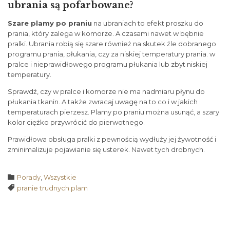
ubrania są pofarbowane?
Szare plamy po praniu
na ubraniach to efekt proszku do
prania, który zalega w komorze. A czasami nawet w bębnie
pralki. Ubrania robią się szare również na skutek źle dobranego
programu prania, płukania, czy za niskiej temperatury prania. w
pralce i nieprawidłowego programu płukania lub zbyt niskiej
temperatury.
Sprawdź, czy w pralce i komorze nie ma nadmiaru płynu do
płukania tkanin. A także zwracaj uwagę na to co i w jakich
temperaturach pierzesz. Plamy po praniu można usunąć, a szary
kolor ciężko przywrócić do pierwotnego.
Prawidłowa obsługa pralki z pewnością wydłuży jej żywotność i
zminimalizuje pojawianie się usterek. Nawet tych drobnych.
Category

Porady
,
Wszystkie
Tags

pranie trudnych plam