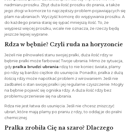
nadmiaru proszku. Zbyt duża ilość proszku do prania, a także
jego złogi w komorze to najczęstszy problem pojawiających się
plam na ubraniach. Wyczyść komorę do wsypywania proszku. A
do każdego prania staraj się sypać mniejszą ilość. To, że
wsypiesz więcej proszku, wcale nie oznacza, że rzeczy będą
jeszcze lepiej wyprane.
Rdza w bębnie? Czyli ruda na horyzoncie
Jeżeli nie pilnowałeś stanu swojej pralki, duża ilość rdzy w
bębnie pralki może farbować Twoje ubrania. Mimo że sytuacja,
gdy
pralka brudzi ubrania
rdzą to nie koniec świata, plamy
po rdzy są bardzo ciężkie do usunięcia. Ponadto, pralka z dużą
ilością rdzy może napotkać problem z wirowaniem. Jeśli nie
zadbałeś o stan swojej pralki i jej regularne czyszczenie. Mogły
na bębnie pojawić się ogniska rdzy. A duża ilość rdzy bez
problemu przeniesie się na ubrania.
Rdza nie jest łatwa do usunięcia. Jeśli nie chcesz zniszczyć
ubrań, które mają plamy po praniu z rdzy, to oddaj je do pralni
chemicznej.
Pralka zrobiła Cię na szaro? Dlaczego