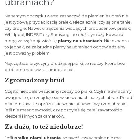
ubraniach?
Na samym początku warto zaznaczyć, że plamienie ubrań nie
jest typową przypadłością pralek. Niezależnie, czy są one tanie,
czy drogie. Nawet urządzenia wiodących producentów pralek;
Whirlpool, INDESIT czy Samsung, po dłuższym użytkowaniu
mogą zacząć pojawiać się
plamy na ubraniach
. Nie oznacza
to jednak, że za brudne plamy na ubraniach odpowiedzialny
jest poważny problem.
Najczęstsze przyczyny brudzącej pralki, to rzeczy, które bez
problemu naprawisz samodzielnie.
Zgromadzony brud
Często niedbale wrzucamy rzeczy do pralki. Czyli nie zwracamy
uwagi na to, co znajduje się w kieszeniach naszych ubrań. Przed
praniem zawsze opróżnij kieszenie. A nawet wytrzep ubranie,
jeśli nie masz pewności, czy pozbyłeś się całej zawartości z
kieszeni i innych zakamarków.
Za dużo, to też niedobrze!
Jeśli
pralka plami ubrania
, sprawdź, czy w pralce nie ma