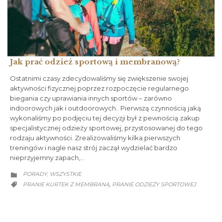
Jak prać odzież sportową i membranową?
Ostatnimi czasy zdecydowaliśmy się zwiększenie swojej
aktywności fizycznej poprzez rozpoczęcie regularnego
biegania czy uprawiania innych sportów – zarówno
indoorowych jak i outdoorowych.. Pierwszą czynnością jaką
wykonaliśmy po podjęciu tej decyzji był z pewnością zakup
specjalistycznej odzieży sportowej, przystosowanej do tego
rodzaju aktywności. Zrealizowaliśmy kilka pierwszych
treningów i nagle nasz strój zaczął wydzielać bardzo
nieprzyjemny zapach,…
CATEGORY
PORADY
WSZYSTKIE
,

CATEGORY
PRANIE KURTEK Z MEMBRANĄ
PRANIE ODZIEŻY SPORTOWEJ
,
