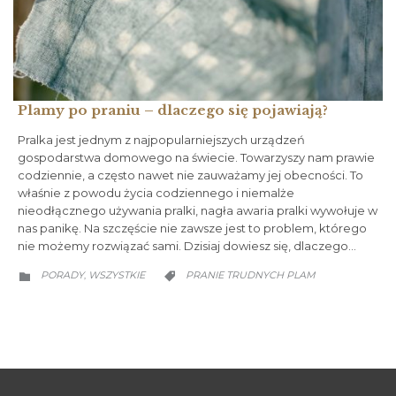
Plamy po praniu – dlaczego się pojawiają?
Pralka jest jednym z najpopularniejszych urządzeń
gospodarstwa domowego na świecie. Towarzyszy nam prawie
codziennie, a często nawet nie zauważamy jej obecności. To
właśnie z powodu życia codziennego i niemalże
nieodłącznego używania pralki, nagła awaria pralki wywołuje w
nas panikę. Na szczęście nie zawsze jest to problem, którego
nie możemy rozwiązać sami. Dzisiaj dowiesz się, dlaczego…
CATEGORY
CATEGORY
PORADY
WSZYSTKIE
PRANIE TRUDNYCH PLAM
,

